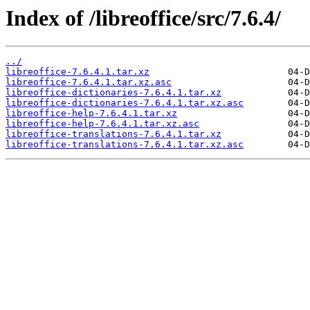
Index of /libreoffice/src/7.6.4/
../
libreoffice-7.6.4.1.tar.xz
libreoffice-7.6.4.1.tar.xz.asc
libreoffice-dictionaries-7.6.4.1.tar.xz
libreoffice-dictionaries-7.6.4.1.tar.xz.asc
libreoffice-help-7.6.4.1.tar.xz
libreoffice-help-7.6.4.1.tar.xz.asc
libreoffice-translations-7.6.4.1.tar.xz
libreoffice-translations-7.6.4.1.tar.xz.asc