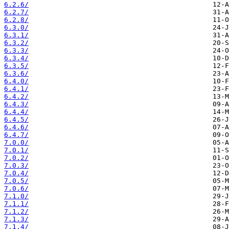
6.2.6/
6.2.7/
6.2.8/
6.3.0/
6.3.1/
6.3.2/
6.3.3/
6.3.4/
6.3.5/
6.3.6/
6.4.0/
6.4.1/
6.4.2/
6.4.3/
6.4.4/
6.4.5/
6.4.6/
6.4.7/
7.0.0/
7.0.1/
7.0.2/
7.0.3/
7.0.4/
7.0.5/
7.0.6/
7.1.0/
7.1.1/
7.1.2/
7.1.3/
7.1.4/