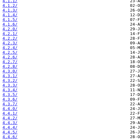
4.1.1/
4.1.2/
4.1.3/
4.1.4/
4.1.5/
4.1.6/
4.2.0/
4.2.1/
4.2.2/
4.2.3/
4.2.4/
4.2.5/
4.2.6/
4.2.7/
4.2.8/
4.3.0/
4.3.1/
4.3.2/
4.3.3/
4.3.4/
4.3.5/
4.3.6/
4.3.7/
4.4.0/
4.4.1/
4.4.2/
4.4.3/
4.4.4/
4.4.5/
4.4.6/