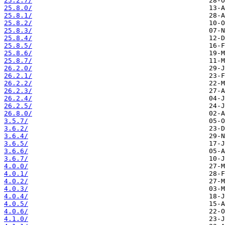
25.2.7/
25.8.0/
25.8.1/
25.8.2/
25.8.3/
25.8.4/
25.8.5/
25.8.6/
25.8.7/
26.2.0/
26.2.1/
26.2.2/
26.2.3/
26.2.4/
26.2.5/
26.8.0/
3.5.7/
3.6.2/
3.6.4/
3.6.5/
3.6.6/
3.6.7/
4.0.0/
4.0.1/
4.0.2/
4.0.3/
4.0.4/
4.0.5/
4.0.6/
4.1.0/