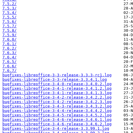
7.5.2/
7.5.3/
7.5.4/
7.5.5/
7.5.6/
7.5.7/
7.5.8/
7.5.9/
7.6.0/
7.6.1/
7.6.2/
7.6.3/
7.6.4/
7.6.5/
7.6.6/
7.6.7/
bugfixes-libreoffice-3-3-release-3.3.3-rc1.log
bugfixes-libreoffice-3-3-release-3.3.4.1.log
bugfixes-libreoffice-3-4-0-release-3.4.0.2.log
bugfixes-libreoffice-3-4-1-release-3.4.1.2.log
bugfixes-libreoffice-3-4-1-release-3.4.1.3.log
bugfixes-libreoffice-3-4-2-release-3.4.2.2.log
bugfixes-libreoffice-3-4-2-release-3.4.2.3.log
bugfixes-libreoffice-3-4-3-release-3.4.3.2.log
bugfixes-libreoffice-3-4-4-release-3.4.4.2.log
bugfixes-libreoffice-3-4-5-release-3.4.5.2.log
bugfixes-libreoffice-3-4-6-release-3.4.6.1.log
bugfixes-libreoffice-3-4-6-release-3.4.6.2.log
bugfixes-libreoffice-3-4-release-3.3.99.1.log
bugfixes-libreoffice-3-4-release-3.3.99.2.log