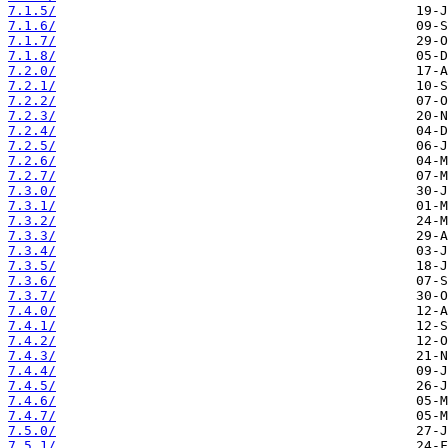
7.1.5/
7.1.6/
7.1.7/
7.1.8/
7.2.0/
7.2.1/
7.2.2/
7.2.3/
7.2.4/
7.2.5/
7.2.6/
7.2.7/
7.3.0/
7.3.1/
7.3.2/
7.3.3/
7.3.4/
7.3.5/
7.3.6/
7.3.7/
7.4.0/
7.4.1/
7.4.2/
7.4.3/
7.4.4/
7.4.5/
7.4.6/
7.4.7/
7.5.0/
7.5.1/